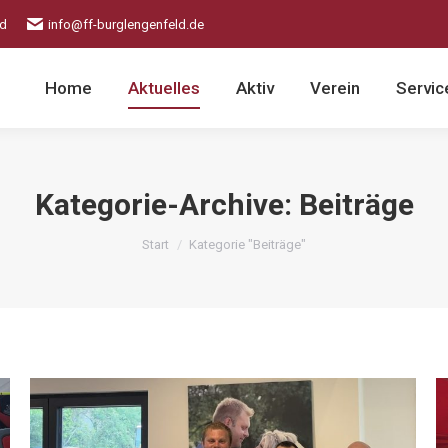
ld
info@ff-burglengenfeld.de
Home
Aktuelles
Aktiv
Verein
Servic
Kategorie-Archive:
Beiträge
Sie befinden sich hier:
Start
Kategorie "Beiträge"