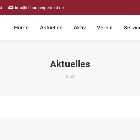
ld
info@ff-burglengenfeld.de
Home
Aktuelles
Aktiv
Verein
Servic
Aktuelles
Sie befinden sich hier:
Start