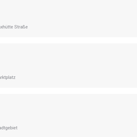
axhütte Straße
rktplatz
adtgebiet