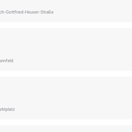
rich-Gottfried-Heuser-Straße
unnfeld
rktplatz