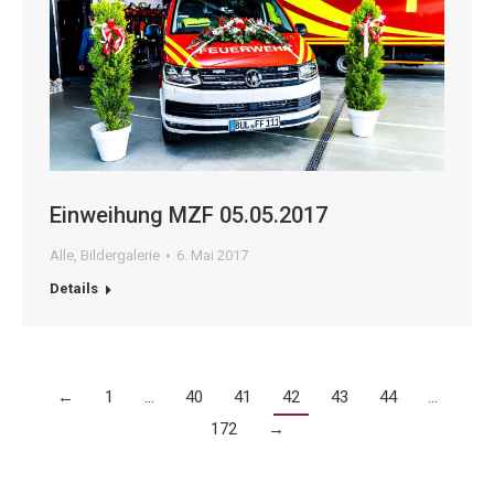
Einweihung MZF 05.05.2017
Alle
,
Bildergalerie
6. Mai 2017
Details
←
1
…
40
41
42
43
44
…
172
→