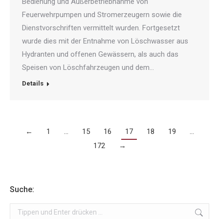
Bedienung und Außerbetriebnahme von
Feuerwehrpumpen und Stromerzeugern sowie die
Dienstvorschriften vermittelt wurden. Fortgesetzt
wurde dies mit der Entnahme von Löschwasser aus
Hydranten und offenen Gewässern, als auch das
Speisen von Löschfahrzeugen und dem…
Details
←
1
…
15
16
17
18
19
…
172
→
Suche:
Search: