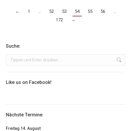
←
1
…
52
53
54
55
56
…
172
→
Suche:
Search:
Like us on Facebook!
Nächste Termine
Freitag
14.
August