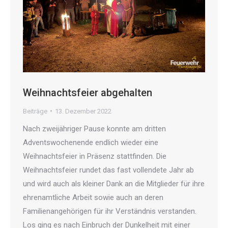
Weihnachtsfeier abgehalten
Beiträge
13. Dezember 2022
Nach zweijähriger Pause konnte am dritten
Adventswochenende endlich wieder eine
Weihnachtsfeier in Präsenz stattfinden. Die
Weihnachtsfeier rundet das fast vollendete Jahr ab
und wird auch als kleiner Dank an die Mitglieder für ihre
ehrenamtliche Arbeit sowie auch an deren
Familienangehörigen für ihr Verständnis verstanden.
Los ging es nach Einbruch der Dunkelheit mit einer