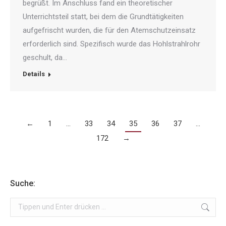
begrüßt. Im Anschluss fand ein theoretischer
Unterrichtsteil statt, bei dem die Grundtätigkeiten
aufgefrischt wurden, die für den Atemschutzeinsatz
erforderlich sind. Spezifisch wurde das Hohlstrahlrohr
geschult, da…
Details
←
1
…
33
34
35
36
37
…
172
→
Suche:
Search: