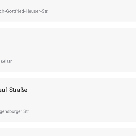
rich-Gottfried-Heuser-Str.
eselstr.
auf Straße
egensburger Str.