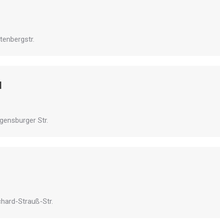
utenbergstr.
l
egensburger Str.
ichard-Strauß-Str.