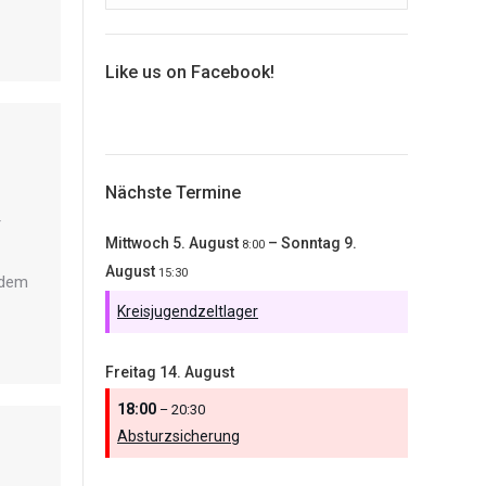
Like us on Facebook!
Nächste Termine
r
Mittwoch
5.
August
–
Sonntag
9.
8:00
August
15:30
 dem
Kreisjugendzeltlager
Freitag
14.
August
18:00
– 20:30
Absturzsicherung