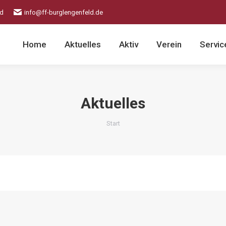
ld
info@ff-burglengenfeld.de
Home
Aktuelles
Aktiv
Verein
Servic
Aktuelles
Sie befinden sich hier:
Start