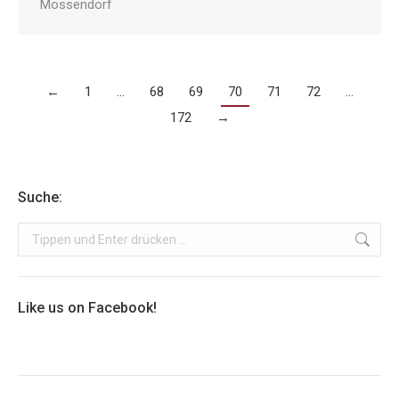
Mossendorf
←
1
…
68
69
70
71
72
…
172
→
Suche:
Search:
Like us on Facebook!