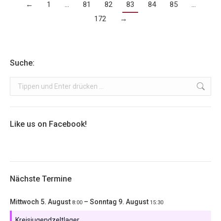
←
1
…
81
82
83
84
85
…
172
→
Suche:
Search:
Like us on Facebook!
Nächste Termine
Mittwoch
5.
August
–
Sonntag
9.
August
8:00
15:30
Kreisjugendzeltlager