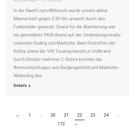
Alle
,
Beiträge
25. Mai 2022
In der Nacht zum Mittwoch wurde unsere aktive
Mannschaft gegen 2:30 Uhr unsanft durch den
Funkmelder geweckt. Grund für die Alarmierung war
ein gemeldeter PKW-Brand auf der Verbindungsstraße
zwischen Roding und Maxhütte. Beim Eintreffen der
Kräfte stand der VW Touareg bereits in Vollbrand.
Durch Einsatz mehrerer C-Rohre konnten die
Atemschutztrupps aus Burglengenfeld und Maxhütte-
Winkerling das…
Details
←
1
…
20
21
22
23
24
…
172
→