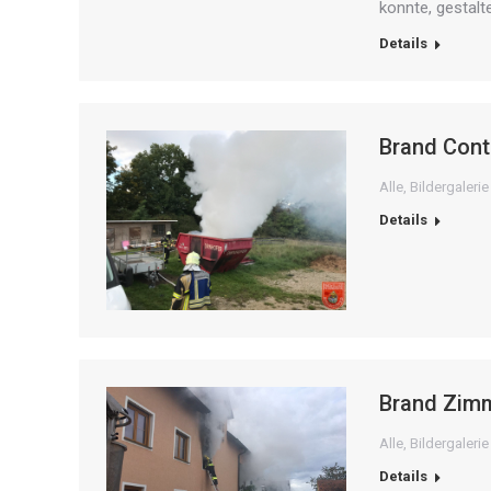
konnte, gestalt
Details
Brand Cont
Alle
,
Bildergalerie
Details
Brand Zimm
Alle
,
Bildergalerie
Details