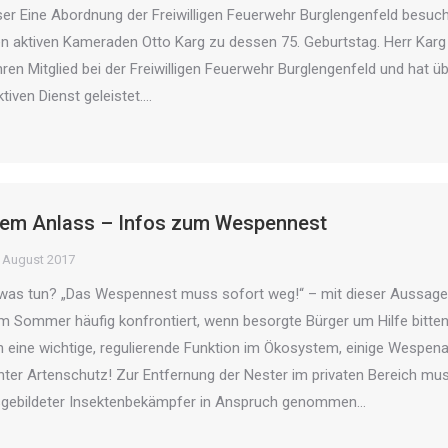
er Eine Abordnung der Freiwilligen Feuerwehr Burglengenfeld besuc
n aktiven Kameraden Otto Karg zu dessen 75. Geburtstag. Herr Karg 
hren Mitglied bei der Freiwilligen Feuerwehr Burglengenfeld und hat ü
tiven Dienst geleistet.…
lem Anlass – Infos zum Wespennest
. August 2017
as tun? „Das Wespennest muss sofort weg!“ – mit dieser Aussage
m Sommer häufig konfrontiert, wenn besorgte Bürger um Hilfe bitten
 eine wichtige, regulierende Funktion im Ökosystem, einige Wespena
nter Artenschutz! Zur Entfernung der Nester im privaten Bereich mu
usgebildeter Insektenbekämpfer in Anspruch genommen…