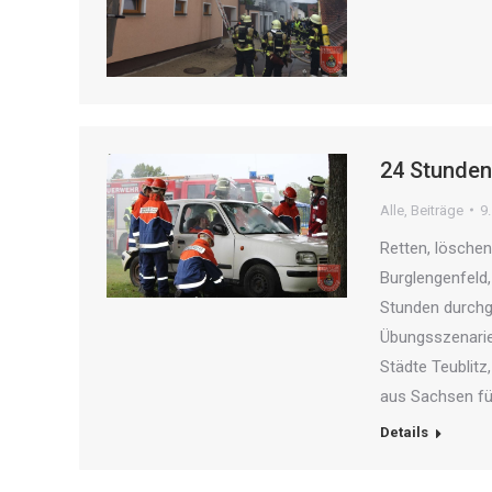
24 Stunden
Alle
,
Beiträge
9
Retten, lösche
Burglengenfeld
Stunden durchge
Übungsszenarien
Städte Teublitz
aus Sachsen fü
Details