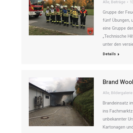
Alle
,
Beiträge
1
Gruppe der Feue
fünf Übungen, u
eine Gruppe de
„Technische Hil
unter den vers
Details
Brand Wool
Alle
,
Bildergalerie
Brandeinsatz i
ins Fachmarktz
unbekannter Ur
Kartonagen und