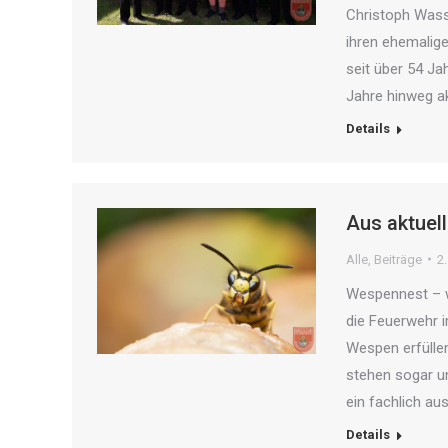
Christoph Wass
ihren ehemalige
seit über 54 Ja
Jahre hinweg ak
Details
Aus aktuel
Alle
,
Beiträge
2
Wespennest – w
die Feuerwehr i
Wespen erfüllen
stehen sogar u
ein fachlich a
Details