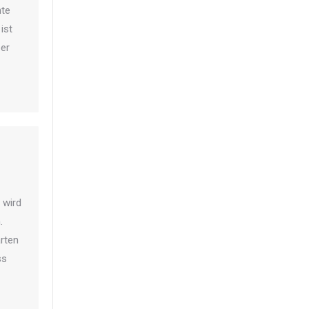
hte
ist
ber
 wird
.
rten
ss