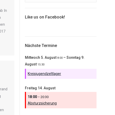
ab In
Like us on Facebook!
h
hen
2017
Nächste Termine
Mittwoch
5.
August
–
Sonntag
9.
8:00
August
15:30
Kreisjugendzeltlager
Freitag
14.
August
Brand
g
18:00
– 20:30
Absturzsicherung
den