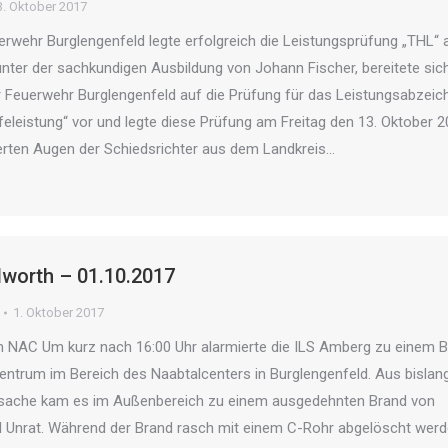
3. Oktober 2017
rwehr Burglengenfeld legte erfolgreich die Leistungsprüfung „THL“ 
nter der sachkundigen Ausbildung von Johann Fischer, bereitete sic
r Feuerwehr Burglengenfeld auf die Prüfung für das Leistungsabzeic
feleistung“ vor und legte diese Prüfung am Freitag den 13. Oktober 
ierten Augen der Schiedsrichter aus dem Landkreis…
worth – 01.10.2017
1. Oktober 2017
m NAC Um kurz nach 16:00 Uhr alarmierte die ILS Amberg zu einem 
entrum im Bereich des Naabtalcenters in Burglengenfeld. Aus bislan
sache kam es im Außenbereich zu einem ausgedehnten Brand von
 Unrat. Während der Brand rasch mit einem C-Rohr abgelöscht wer