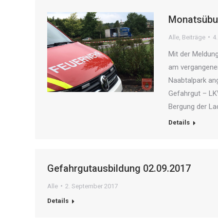
Monatsübun
Alle
,
Beiträge
4
Mit der Meldun
am vergangenen
Naabtalpark an
Gefahrgut – LK
Bergung der La
Details
Gefahrgutausbildung 02.09.2017
Alle
2. September 2017
Details