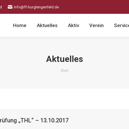
ld
info@ff-burglengenfeld.de
Home
Aktuelles
Aktiv
Verein
Servic
Aktuelles
Sie befinden sich hier:
Start
rüfung „THL“ – 13.10.2017