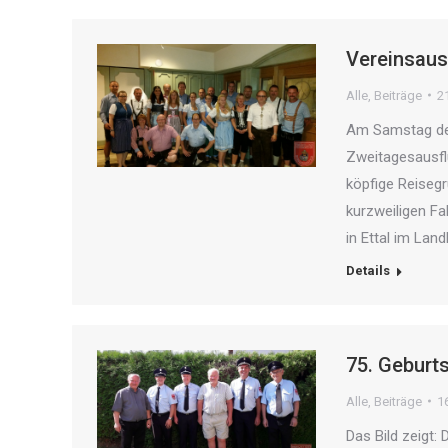
Vereinsaus
Alle
,
Beiträge
2
Am Samstag den
Zweitagesausflu
köpfige Reiseg
kurzweiligen F
in Ettal im Lan
Details
75. Geburt
Alle
,
Beiträge
1
Das Bild zeigt: